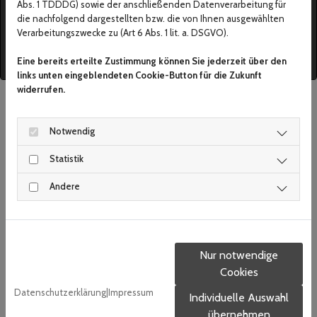
Abs. 1 TDDDG) sowie der anschließenden Datenverarbeitung für
die nachfolgend dargestellten bzw. die von Ihnen ausgewählten
Aufgrund Ihrer Cookie-Einstellungen kann
Verarbeitungszwecke zu (Art 6 Abs. 1 lit. a. DSGVO).
dieses Modul nicht geladen werden.
Wenn Sie dieses Modul sehen möchten,
Eine bereits erteilte Zustimmung können Sie jederzeit über den
passen Sie bitte Ihre Cookie-Einstellungen
links unten eingeblendeten Cookie-Button für die Zukunft
entsprechend an.
widerrufen.
Schreiben Sie uns eine E-mail
Cookie Einstellungen
Notwendig
Statistik
Andere
Nur notwendige
Cookies
Datenschutzerklärung
|
Impressum
Individuelle Auswahl
übernehmen