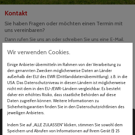
Kontakt
Sie haben Fragen oder möchten einen Termin mit
uns vereinbaren?
Dann rufen Sie uns an oder schreiben Sie uns eine E-Mail.
Nutzen Sie unsere Kompetenzen und unser Fachwissen –
Wir verwenden Cookies.
wir beraten Sie gerne.
Einige Anbieter übermitteln im Rahmen von der Verarbeitung zu
Rechtsanwaltskanzlei Nico Podei
den genannten Zwecken möglicherweise Daten an Länder
außerhalb der EU/ des EWR (Drittlanddatenübermittlung), z.B. in die
Steinstr. 21
USA. Das Datenschutzniveau in diesen Ländern ist möglicherweise
39218 Schönebeck
nicht mit dem in den EU-/EWR-Ländern vergleichbar. Es besteht
Telefon:
03928 410100
daher ein erhöhtes Risiko, dass staatliche Behörden auf diese
E-Mail:
info@rechtsanwalt-podei-schoenebeck.de
Daten zugreifen können. Weitere Informationen zu
Sicherheitsgarantien finden Sie in den Datenschutzrichtlinien des
jeweiligen Anbieters.
Indem Sie auf „ALLE ZULASSEN" klicken, stimmen Sie sowohl dem
Google Maps inaktiv
Speichern und Abrufen von Informationen auf Ihrem Gerät (§ 25